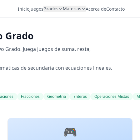
Grados
Materias
Inicio
Juegos
Acerca de
Contacto
o Grado
vo Grado. Juega juegos de suma, resta,
maticas de secundaria con ecuaciones lineales,
uaciones
Fracciones
Geometría
Enteros
Operaciones Mixtas
Mu
🎮