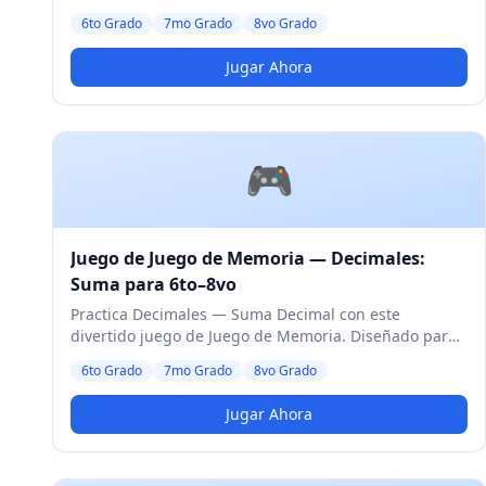
de 6to a 8vo Grado. Nivel Medio.
6to Grado
7mo Grado
8vo Grado
Jugar Ahora
🎮
Juego de Juego de Memoria — Decimales:
Suma para 6to–8vo
Practica Decimales — Suma Decimal con este
divertido juego de Juego de Memoria. Diseñado para
estudiantes de 6to a 8vo Grado. Nivel Medio.
6to Grado
7mo Grado
8vo Grado
Jugar Ahora