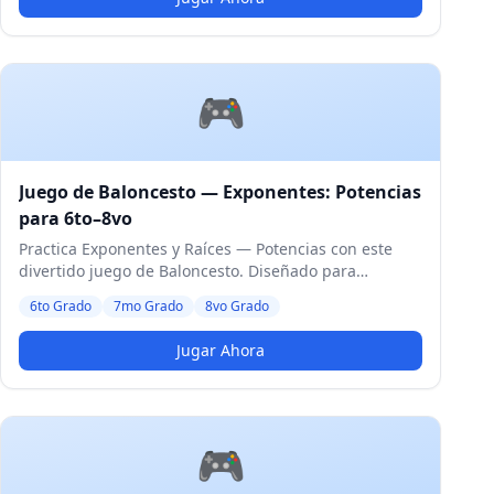
🎮
Juego de Baloncesto — Exponentes: Potencias
para 6to–8vo
Practica Exponentes y Raíces — Potencias con este
divertido juego de Baloncesto. Diseñado para
estudiantes de 6to a 8vo Grado. Nivel Medio.
6to Grado
7mo Grado
8vo Grado
Jugar Ahora
🎮