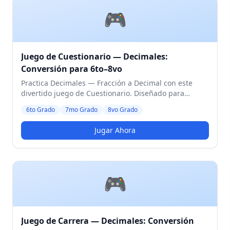
🎮
Juego de Cuestionario — Decimales:
Conversión para 6to–8vo
Practica Decimales — Fracción a Decimal con este
divertido juego de Cuestionario. Diseñado para
estudiantes de 6to a 8vo Grado. Nivel Medio.
6to Grado
7mo Grado
8vo Grado
Jugar Ahora
🎮
Juego de Carrera — Decimales: Conversión