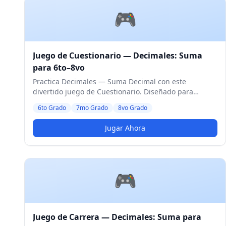
🎮
Juego de Cuestionario — Decimales: Suma
para 6to–8vo
Practica Decimales — Suma Decimal con este
divertido juego de Cuestionario. Diseñado para
estudiantes de 6to a 8vo Grado. Nivel Medio.
6to Grado
7mo Grado
8vo Grado
Jugar Ahora
🎮
Juego de Carrera — Decimales: Suma para