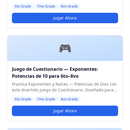
estudiantes de 6to a 8vo Grado. Nivel Medio.
6to Grado
7mo Grado
8vo Grado
Jugar Ahora
🎮
Juego de Cuestionario — Exponentes:
Potencias de 10 para 6to–8vo
Practica Exponentes y Raíces — Potencias de Diez con
este divertido juego de Cuestionario. Diseñado para
estudiantes de 6to a 8vo Grado. Nivel Medio.
6to Grado
7mo Grado
8vo Grado
Jugar Ahora