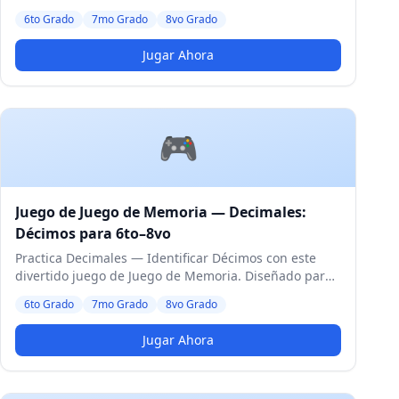
de 6to a 8vo Grado. Nivel Medio.
6to Grado
7mo Grado
8vo Grado
Jugar Ahora
🎮
Juego de Juego de Memoria — Decimales:
Décimos para 6to–8vo
Practica Decimales — Identificar Décimos con este
divertido juego de Juego de Memoria. Diseñado para
estudiantes de 6to a 8vo Grado. Nivel Medio.
6to Grado
7mo Grado
8vo Grado
Jugar Ahora