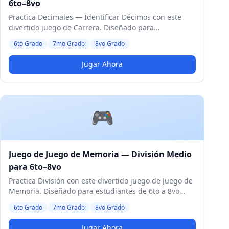
6to–8vo
Practica Decimales — Identificar Décimos con este
divertido juego de Carrera. Diseñado para
estudiantes de 6to a 8vo Grado. Nivel Medio.
6to Grado
7mo Grado
8vo Grado
Jugar Ahora
🎮
Juego de Juego de Memoria — División Medio
para 6to–8vo
Practica División con este divertido juego de Juego de
Memoria. Diseñado para estudiantes de 6to a 8vo
Grado. Nivel Medio.
6to Grado
7mo Grado
8vo Grado
Jugar Ahora