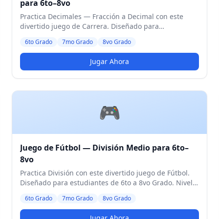
para 6to–8vo
Practica Decimales — Fracción a Decimal con este
divertido juego de Carrera. Diseñado para
estudiantes de 6to a 8vo Grado. Nivel Medio.
6to Grado
7mo Grado
8vo Grado
Jugar Ahora
🎮
Juego de Fútbol — División Medio para 6to–
8vo
Practica División con este divertido juego de Fútbol.
Diseñado para estudiantes de 6to a 8vo Grado. Nivel
Medio.
6to Grado
7mo Grado
8vo Grado
Jugar Ahora