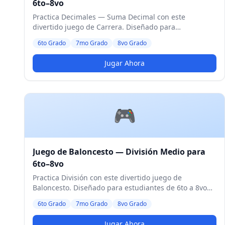
6to–8vo
Practica Decimales — Suma Decimal con este
divertido juego de Carrera. Diseñado para
estudiantes de 6to a 8vo Grado. Nivel Medio.
6to Grado
7mo Grado
8vo Grado
Jugar Ahora
🎮
Juego de Baloncesto — División Medio para
6to–8vo
Practica División con este divertido juego de
Baloncesto. Diseñado para estudiantes de 6to a 8vo
Grado. Nivel Medio.
6to Grado
7mo Grado
8vo Grado
Jugar Ahora