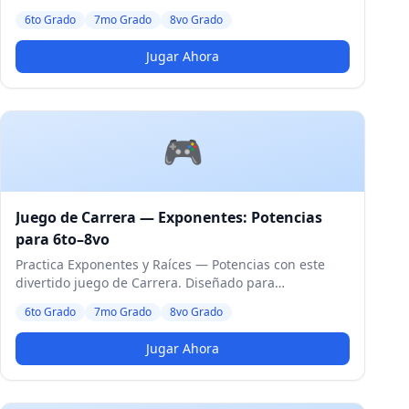
estudiantes de 6to a 8vo Grado. Nivel Medio.
6to Grado
7mo Grado
8vo Grado
Jugar Ahora
🎮
Juego de Carrera — Exponentes: Potencias
para 6to–8vo
Practica Exponentes y Raíces — Potencias con este
divertido juego de Carrera. Diseñado para
estudiantes de 6to a 8vo Grado. Nivel Medio.
6to Grado
7mo Grado
8vo Grado
Jugar Ahora