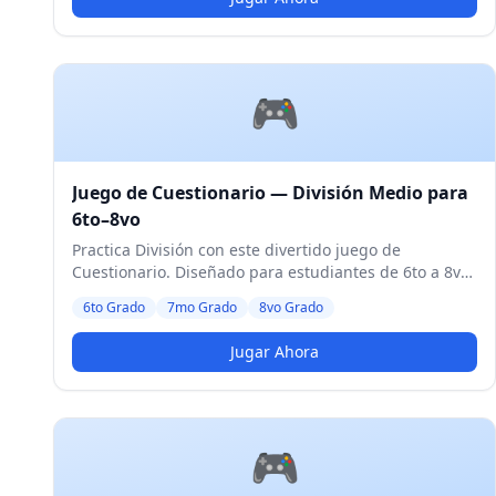
🎮
Juego de Cuestionario — División Medio para
6to–8vo
Practica División con este divertido juego de
Cuestionario. Diseñado para estudiantes de 6to a 8vo
Grado. Nivel Medio.
6to Grado
7mo Grado
8vo Grado
Jugar Ahora
🎮