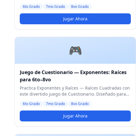
estudiantes de 6to a 8vo Grado. Nivel Medio.
6to Grado
7mo Grado
8vo Grado
Jugar Ahora
🎮
Juego de Cuestionario — Exponentes: Raíces
para 6to–8vo
Practica Exponentes y Raíces — Raíces Cuadradas con
este divertido juego de Cuestionario. Diseñado para
estudiantes de 6to a 8vo Grado. Nivel Medio.
6to Grado
7mo Grado
8vo Grado
Jugar Ahora