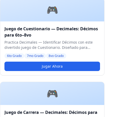
🎮
Juego de Cuestionario — Decimales: Décimos
para 6to–8vo
Practica Decimales — Identificar Décimos con este
divertido juego de Cuestionario. Diseñado para
estudiantes de 6to a 8vo Grado. Nivel Medio.
6to Grado
7mo Grado
8vo Grado
Jugar Ahora
🎮
Juego de Carrera — Decimales: Décimos para