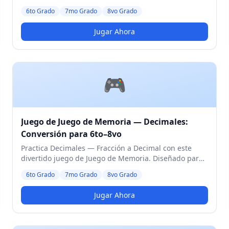
de 6to a 8vo Grado. Nivel Medio.
6to Grado
7mo Grado
8vo Grado
Jugar Ahora
🎮
Juego de Juego de Memoria — Decimales:
Conversión para 6to–8vo
Practica Decimales — Fracción a Decimal con este
divertido juego de Juego de Memoria. Diseñado para
estudiantes de 6to a 8vo Grado. Nivel Medio.
6to Grado
7mo Grado
8vo Grado
Jugar Ahora