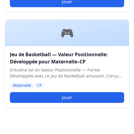
Jouer
🎮
Jeu de Basketball — Valeur Positionnelle:
Développée pour Maternelle–CP
Entraîne-toi en Valeur Positionnelle — Forme
Développée avec ce jeu de Basketball amusant. Conçu
pour les élèves de Maternelle et CP. Niveau Moyen.
Maternelle
CP
Jouer