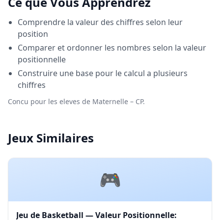
Ce que Vous Apprendrez
Comprendre la valeur des chiffres selon leur
position
Comparer et ordonner les nombres selon la valeur
positionnelle
Construire une base pour le calcul a plusieurs
chiffres
Concu pour les eleves de Maternelle – CP.
Jeux Similaires
🎮
Jeu de Basketball — Valeur Positionnelle: