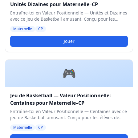
Unités Dizaines pour Maternelle–CP
Entraîne-toi en Valeur Positionnelle — Unités et Dizaines
avec ce jeu de Basketball amusant. Conçu pour les
élèves de Maternelle et CP. Niveau Moyen.
Maternelle
CP
Jouer
🎮
Jeu de Basketball — Valeur Positionnelle:
Centaines pour Maternelle–CP
Entraîne-toi en Valeur Positionnelle — Centaines avec ce
jeu de Basketball amusant. Conçu pour les élèves de
Maternelle et CP. Niveau Moyen.
Maternelle
CP