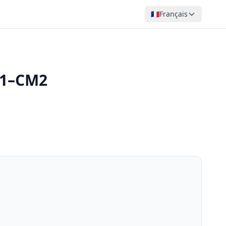
🇫🇷
Français
M1–CM2