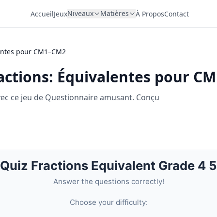
Niveaux
Matières
Accueil
Jeux
À Propos
Contact
lentes pour CM1–CM2
actions: Équivalentes pour C
avec ce jeu de Questionnaire amusant. Conçu