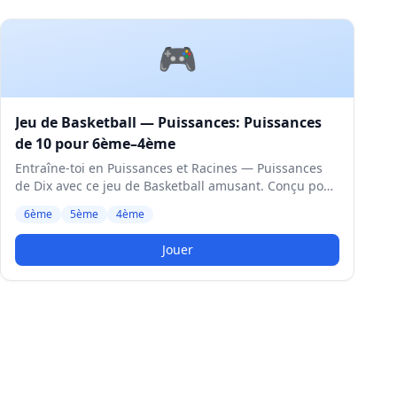
🎮
Jeu de Basketball — Puissances: Puissances
de 10 pour 6ème–4ème
Entraîne-toi en Puissances et Racines — Puissances
de Dix avec ce jeu de Basketball amusant. Conçu pour
les élèves de 6ème à 4ème. Niveau Moyen.
6ème
5ème
4ème
Jouer