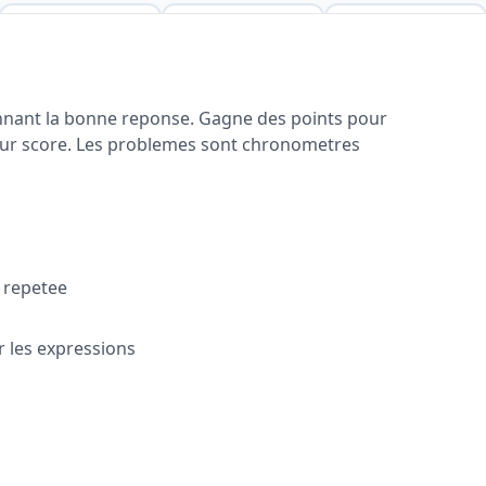
onnant la bonne reponse. Gagne des points pour
eur score. Les problemes sont chronometres
 repetee
r les expressions