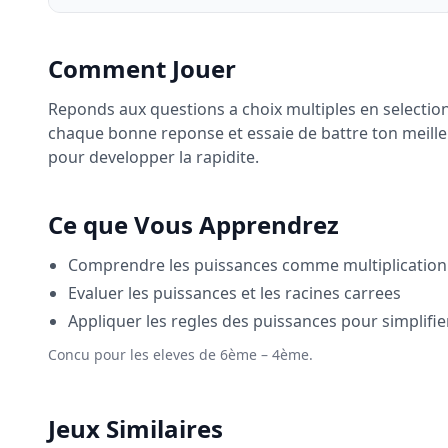
Comment Jouer
Reponds aux questions a choix multiples en selecti
chaque bonne reponse et essaie de battre ton meill
pour developper la rapidite.
Ce que Vous Apprendrez
Comprendre les puissances comme multiplication
Evaluer les puissances et les racines carrees
Appliquer les regles des puissances pour simplifie
Concu pour les eleves de 6ème – 4ème.
Jeux Similaires