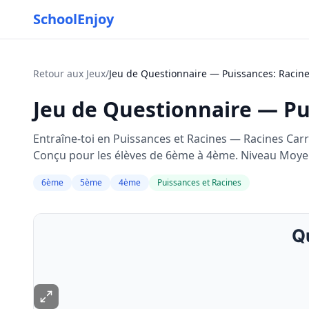
SchoolEnjoy
Retour aux Jeux
/
Jeu de Questionnaire — Puissances: Raci
Jeu de Questionnaire — P
Entraîne-toi en Puissances et Racines — Racines Car
Conçu pour les élèves de 6ème à 4ème. Niveau Moye
6ème
5ème
4ème
Puissances et Racines