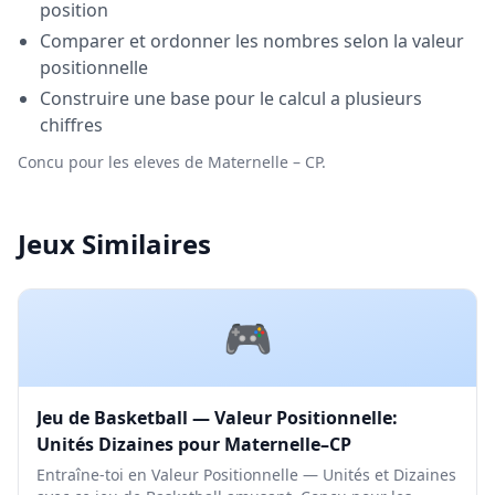
position
Comparer et ordonner les nombres selon la valeur
positionnelle
Construire une base pour le calcul a plusieurs
chiffres
Concu pour les eleves de Maternelle – CP.
Jeux Similaires
🎮
Jeu de Basketball — Valeur Positionnelle:
Unités Dizaines pour Maternelle–CP
Entraîne-toi en Valeur Positionnelle — Unités et Dizaines