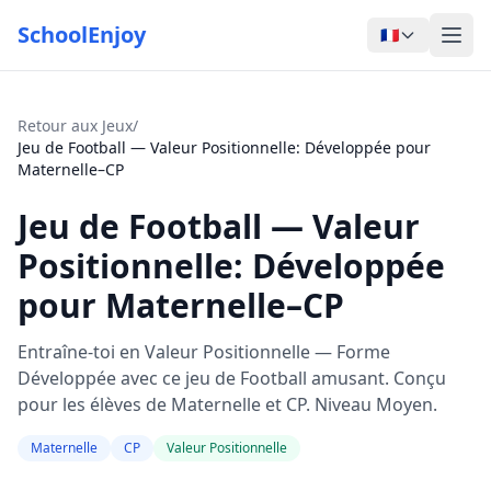
SchoolEnjoy
🇫🇷
Retour aux Jeux
/
Jeu de Football — Valeur Positionnelle: Développée pour
Maternelle–CP
Jeu de Football — Valeur
Positionnelle: Développée
pour Maternelle–CP
Entraîne-toi en Valeur Positionnelle — Forme
Développée avec ce jeu de Football amusant. Conçu
pour les élèves de Maternelle et CP. Niveau Moyen.
Maternelle
CP
Valeur Positionnelle