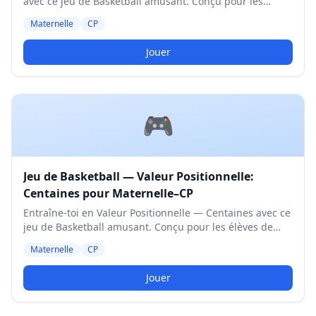
avec ce jeu de Basketball amusant. Conçu pour les
élèves de Maternelle et CP. Niveau Moyen.
Maternelle
CP
Jouer
🎮
Jeu de Basketball — Valeur Positionnelle:
Centaines pour Maternelle–CP
Entraîne-toi en Valeur Positionnelle — Centaines avec ce
jeu de Basketball amusant. Conçu pour les élèves de
Maternelle et CP. Niveau Moyen.
Maternelle
CP
Jouer