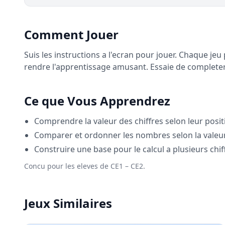
Comment Jouer
Suis les instructions a l'ecran pour jouer. Chaque je
rendre l'apprentissage amusant. Essaie de completer 
Ce que Vous Apprendrez
Comprendre la valeur des chiffres selon leur posit
Comparer et ordonner les nombres selon la valeur
Construire une base pour le calcul a plusieurs chif
Concu pour les eleves de CE1 – CE2.
Jeux Similaires