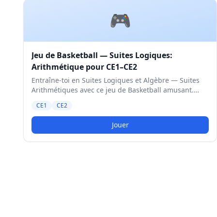
🎮
Jeu de Basketball — Suites Logiques:
Arithmétique pour CE1–CE2
Entraîne-toi en Suites Logiques et Algèbre — Suites
Arithmétiques avec ce jeu de Basketball amusant.
Conçu pour les élèves de CE1 et CE2. Niveau Moyen.
CE1
CE2
Jouer