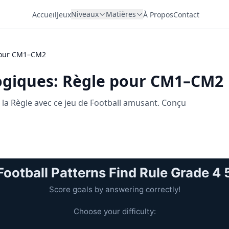
Niveaux
Matières
Accueil
Jeux
À Propos
Contact
 pour CM1–CM2
Logiques: Règle pour CM1–CM2
 la Règle avec ce jeu de Football amusant. Conçu