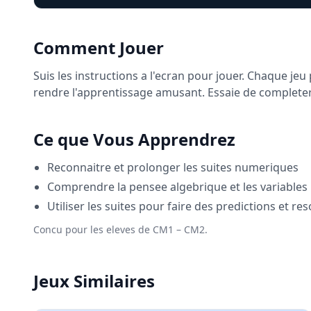
Comment Jouer
Suis les instructions a l'ecran pour jouer. Chaque je
rendre l'apprentissage amusant. Essaie de completer 
Ce que Vous Apprendrez
Reconnaitre et prolonger les suites numeriques
Comprendre la pensee algebrique et les variables
Utiliser les suites pour faire des predictions et 
Concu pour les eleves de CM1 – CM2.
Jeux Similaires