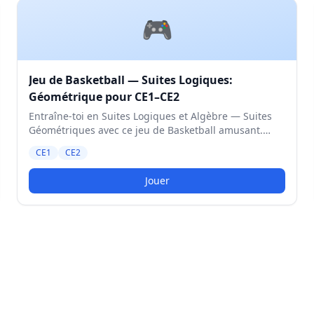
🎮
Jeu de Basketball — Suites Logiques:
Géométrique pour CE1–CE2
Entraîne-toi en Suites Logiques et Algèbre — Suites
Géométriques avec ce jeu de Basketball amusant.
Conçu pour les élèves de CE1 et CE2. Niveau Moyen.
CE1
CE2
Jouer