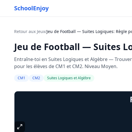
SchoolEnjoy
Retour aux Jeux
/
Jeu de Football — Suites Logiques: Règle
Jeu de Football — Suites 
Entraîne-toi en Suites Logiques et Algèbre — Trouver
pour les élèves de CM1 et CM2. Niveau Moyen.
CM1
CM2
Suites Logiques et Algèbre