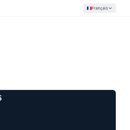
🇫🇷
Français