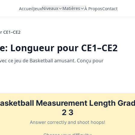
Niveaux
Matières
Accueil
Jeux
À Propos
Contact
ur CE1–CE2
re: Longueur pour CE1–CE2
ec ce jeu de Basketball amusant. Conçu pour