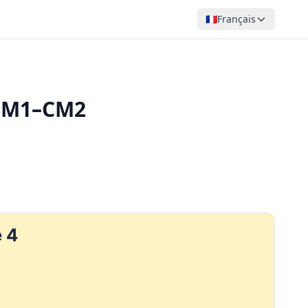
🇫🇷
Français
 CM1–CM2