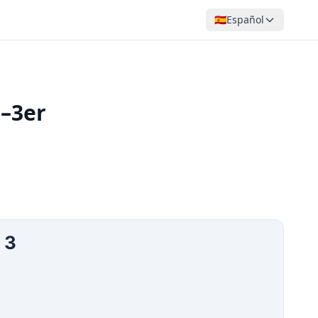
🇪🇸
Español
o–3er