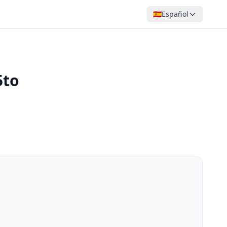
🇪🇸
Español
5to