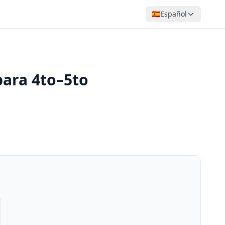
🇪🇸
Español
para 4to–5to